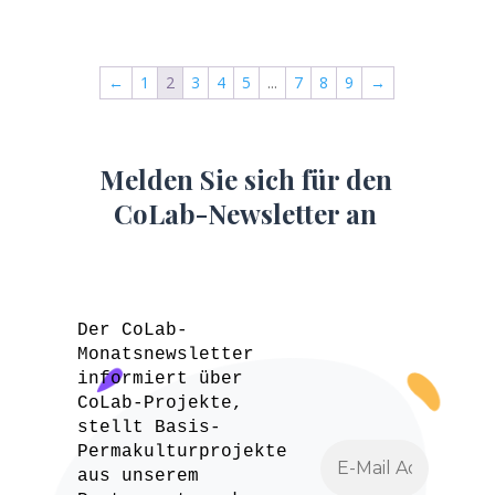
←
1
2
3
4
5
...
7
8
9
→
Melden Sie sich für den
CoLab-Newsletter an
Der CoLab-
Monatsnewsletter
informiert über
CoLab-Projekte,
stellt Basis-
Permakulturprojekte
aus unserem