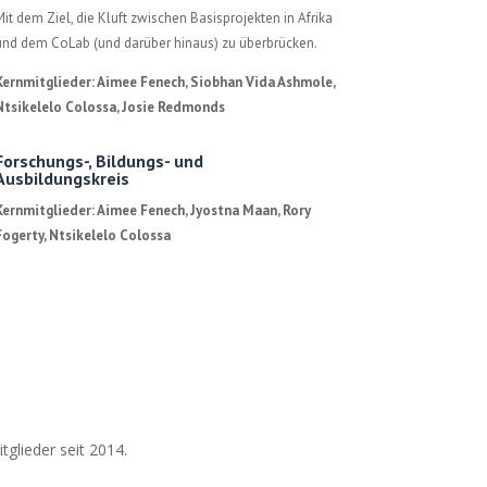
Mit dem Ziel, die Kluft zwischen Basisprojekten in Afrika
und dem CoLab (und darüber hinaus) zu überbrücken.
Kernmitglieder: Aimee Fenech, Siobhan Vida Ashmole,
Ntsikelelo Colossa, Josie Redmonds
Forschungs-, Bildungs- und
Ausbildungskreis
Kernmitglieder: Aimee Fenech, Jyostna Maan, Rory
Fogerty, Ntsikelelo Colossa
tglieder seit 2014.