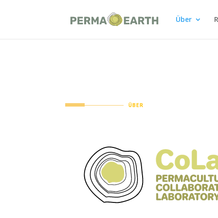
Über
R
ÜBER