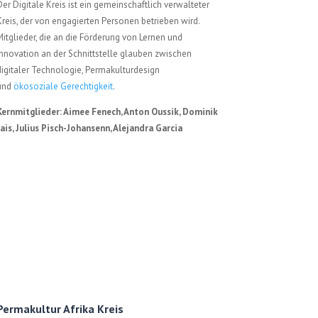
Der Digitale Kreis ist ein gemeinschaftlich verwalteter
Kreis, der von engagierten Personen betrieben wird.
Mitglieder, die an die Förderung von Lernen und
Innovation an der Schnittstelle glauben
zwischen
digitaler Technologie, Permakulturdesign
und
ökosoziale Gerechtigkeit
.
Kernmitglieder: Aimee Fenech, Anton Oussik, Dominik
Jais, Julius Pisch-Johansenn, Alejandra Garcia
Permakultur Afrika Kreis