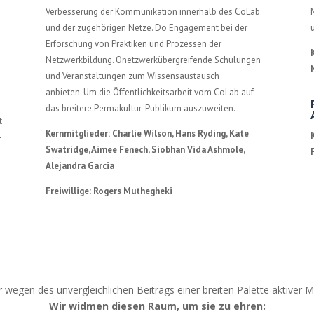
Verbesserung der Kommunikation innerhalb des CoLab
und der zugehörigen Netze. D
o Engagement bei der
Erforschung von Praktiken und Prozessen der
Netzwerkbildung. O
netzwerkübergreifende Schulungen
und Veranstaltungen zum Wissensaustausch
anbieten.
Um die Öffentlichkeitsarbeit vom CoLab auf
das breitere Permakultur-Publikum auszuweiten.
t
Kernmitglieder: Charlie Wilson, Hans Ryding, Kate
-
Swatridge, Aimee Fenech, Siobhan Vida Ashmole,
Alejandra Garcia
Freiwillige: Rogers Muthegheki
r wegen des unvergleichlichen Beitrags einer breiten Palette aktiver Mi
Wir widmen diesen Raum, um sie zu ehren: