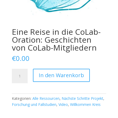
Eine Reise in die CoLab-
Oration: Geschichten
von CoLab-Mitgliedern
€
0.00
A
In den Warenkorb
Journey
in
CoLab
Oration:
Kategorien:
Alle Ressourcen
,
Nächste Schritte Projekt
,
Stories
Forschung und Fallstudien
,
Video
,
Willkommen Kreis
from
CoLab