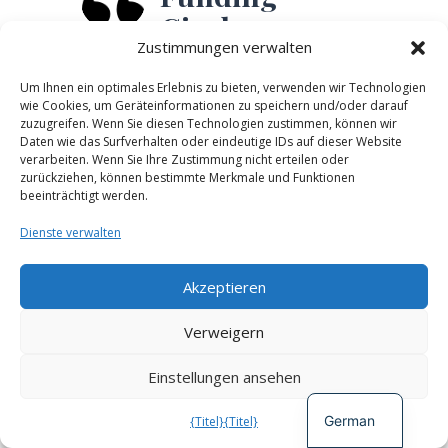
Circle
Zustimmungen verwalten
Inkubation
Um Ihnen ein optimales Erlebnis zu bieten, verwenden wir Technologien
wie Cookies, um Geräteinformationen zu speichern und/oder darauf
zuzugreifen. Wenn Sie diesen Technologien zustimmen, können wir
Menschen aus der internationalen
Daten wie das Surfverhalten oder eindeutige IDs auf dieser Website
Permakultur-Gemeinschaft, die über einige
verarbeiten. Wenn Sie Ihre Zustimmung nicht erteilen oder
zurückziehen, können bestimmte Merkmale und Funktionen
Hintergrund in der Finanzierung, werden
beeinträchtigt werden.
strategisch eingeladen, um
Dienste verwalten
mitzugestalten
den Funding Circle und seine VMAs. Die für
Akzeptieren
dieses Projekt entwickelten Materialien
Spanish
Die Öffentlichkeitsarbeit wird mit der
Verweigern
French
Abteilung für Begrüßung und
Einstellungen ansehen
Kommunikation koordiniert.
English
Funktionen des CoLab, um auch diejenigen
German
{Titel}
{Titel}
zu unterstützen, die zur