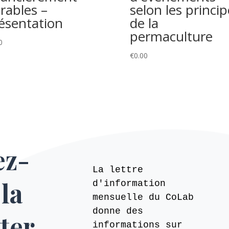
rables –
selon les princip
ésentation
de la
permaculture
0
€
0.00
ez-
La lettre
 la
d'information
mensuelle du CoLab
donne des
ter
informations sur