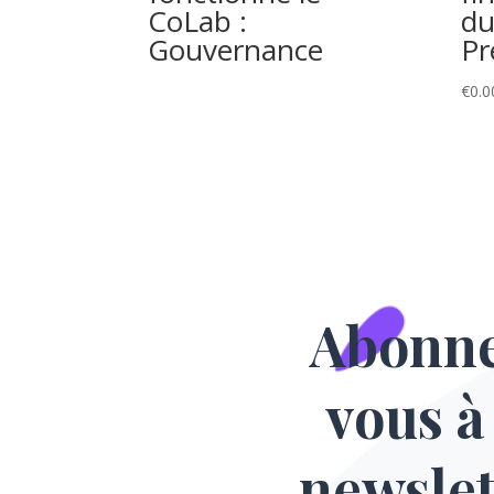
CoLab :
du
Gouvernance
Pr
€
0.0
Abonn
vous à
newslet