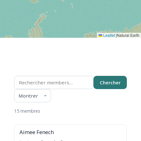
Leaflet
|
Natural Earth
Répertoire Members
Chercher
Montrer
Tout
15 membres
A
Aimee Fenech