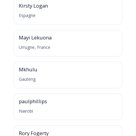
Kirsty Logan
Espagne
M
Mayi Lekuona
Urrugne, France
M
Mkhulu
Gauteng
P
paulphillips
Nairobi
R
Rory Fogerty