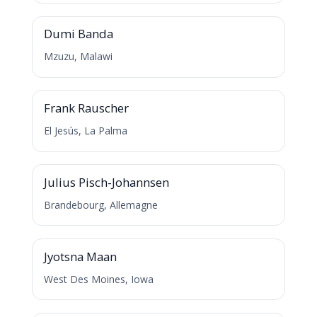
D
Dumi Banda
Mzuzu, Malawi
F
Frank Rauscher
El Jesús, La Palma
J
Julius Pisch-Johannsen
Brandebourg, Allemagne
J
Jyotsna Maan
West Des Moines, Iowa
K