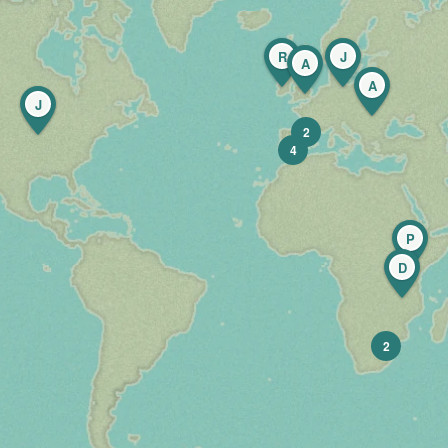
R
J
A
A
J
2
4
P
D
2