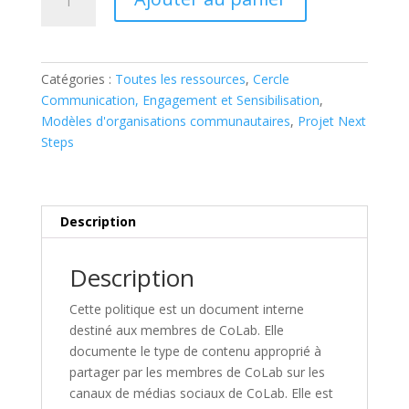
de
CoLab
Marketing
Content
Catégories :
Toutes les ressources
,
Cercle
-
Communication, Engagement et Sensibilisation
,
What
Modèles d'organisations communautaires
,
Projet Next
Can
Steps
and
Cannot
be
Posted
Description
Description
Cette politique est un document interne
destiné aux membres de CoLab. Elle
documente le type de contenu approprié à
partager par les membres de CoLab sur les
canaux de médias sociaux de CoLab. Elle est