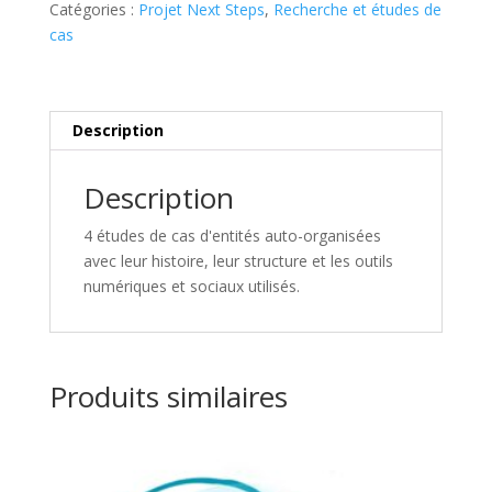
Catégories :
Projet Next Steps
,
Recherche et études de
do
cas
it?
-
4
case
Description
studies
of
Description
self
organizing
4 études de cas d'entités auto-organisées
(non-
avec leur histoire, leur structure et les outils
hierarchical
numériques et sociaux utilisés.
entities)
Produits similaires