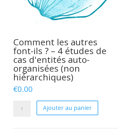
Comment les autres
font-ils ? – 4 études de
cas d'entités auto-
organisées (non
hiérarchiques)
€
0.00
quantité
Ajouter au panier
de
How
do
others