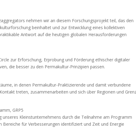
ggregators nehmen wir an diesem Forschungsprojekt teil, das den
lturforschung beinhaltet und zur Entwicklung eines kollektiven
praktikable Antwort auf die heutigen globalen Herausforderungen
Circle zur Erforschung, Erprobung und Förderung ethischer digitaler
ven, die besser zu den Permakultur-Prinzipien passen.
 Räume, in denen Permakultur-Praktizierende und damit verbundene
n Kontakt treten, zusammenarbeiten und sich über Regionen und Gren
gramm, GRP5
klung unseres Kleinstunternehmens durch die Teilnahme am Programm
Bereiche für Verbesserungen identifiziert und Zeit und Energie