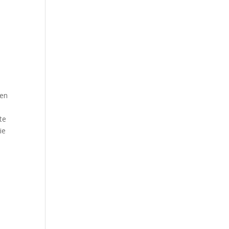
uen
te
ie