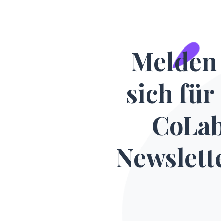
Melden 
sich für
CoLa
Newslett