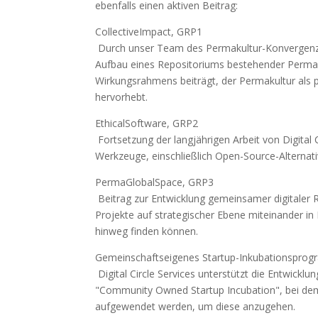
ebenfalls einen aktiven Beitrag:
CollectiveImpact, GRP1
Durch unser Team des Permakultur-Konvergenza
Aufbau eines Repositoriums bestehender Permaku
Wirkungsrahmens beiträgt, der Permakultur als 
hervorhebt.
EthicalSoftware, GRP2
Fortsetzung der langjährigen Arbeit von Digital 
Werkzeuge, einschließlich Open-Source-Alternati
PermaGlobalSpace, GRP3
Beitrag zur Entwicklung gemeinsamer digitaler
Projekte auf strategischer Ebene miteinander i
hinweg finden können.
Gemeinschaftseigenes Startup-Inkubationspro
Digital Circle Services unterstützt die Entwic
"Community Owned Startup Incubation", bei dem 
aufgewendet werden, um diese anzugehen.