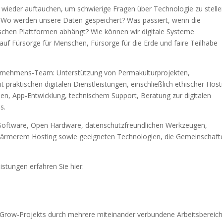
er wieder auftauchen, um schwierige Fragen über Technologie zu stelle
 Wo werden unsere Daten gespeichert? Was passiert, wenn die
ischen Plattformen abhängt? Wie können wir digitale Systeme
 auf Fürsorge für Menschen, Fürsorge für die Erde und faire Teilhabe
nternehmens-Team: Unterstützung von Permakulturprojekten,
t praktischen digitalen Dienstleistungen, einschließlich ethischer Host
en, App-Entwicklung, technischem Support, Beratung zur digitalen
s.
r Software, Open Hardware, datenschutzfreundlichen Werkzeugen,
ieärmerem Hosting sowie geeigneten Technologien, die Gemeinschaft
istungen erfahren Sie hier:
es Grow-Projekts durch mehrere miteinander verbundene Arbeitsbereic