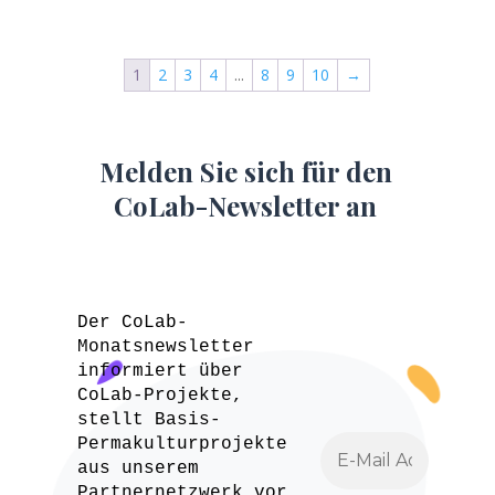
1
2
3
4
...
8
9
10
→
Melden Sie sich für den
CoLab-Newsletter an
Der CoLab-
Monatsnewsletter
informiert über
CoLab-Projekte,
stellt Basis-
Permakulturprojekte
aus unserem
Partnernetzwerk vor,