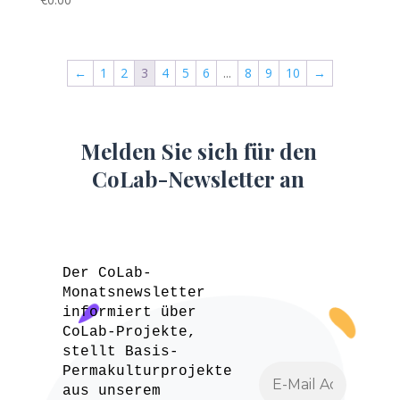
←
1
2
3
4
5
6
...
8
9
10
→
Melden Sie sich für den
CoLab-Newsletter an
Der CoLab-
Monatsnewsletter
informiert über
CoLab-Projekte,
stellt Basis-
Permakulturprojekte
aus unserem