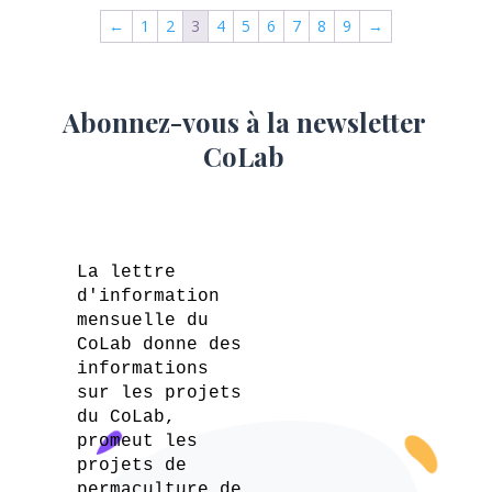
←
1
2
3
4
5
6
7
8
9
→
Abonnez-vous à la newsletter
CoLab
La lettre
d'information
mensuelle du
CoLab donne des
informations
sur les projets
du CoLab,
promeut les
projets de
permaculture de