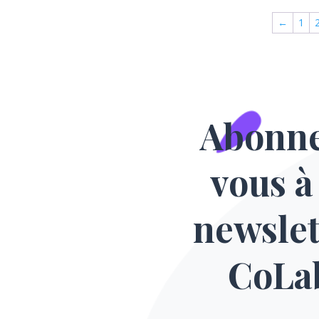
←
1
Abonn
vous à
newslet
CoLa