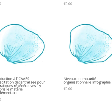
0
€
0.00
oduction à l'iCAAFS -
Niveaux de maturité
éditation décentralisée pour
organisationnelle Infographie
pratiques régénératives - y
€
0.00
ris le matériel
lémentaire
0