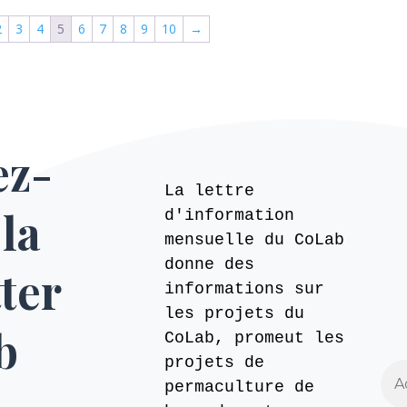
2
3
4
5
6
7
8
9
10
→
ez-
La lettre
 la
d'information
mensuelle du CoLab
donne des
ter
informations sur
les projets du
b
CoLab, promeut les
projets de
permaculture de