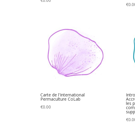
€
0.00
€
0.0
Carte de l'International
Intr
Permaculture CoLab
Accr
les 
€
0.00
comp
supp
€
0.0