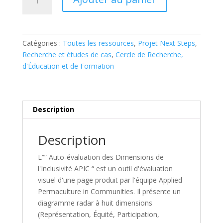
de
APIC
Dimensions
of
Catégories :
Toutes les ressources
,
Projet Next Steps
,
Inclusivity
Recherche et études de cas
,
Cercle de Recherche,
Self
d'Éducation et de Formation
Assessment
Description
Description
L“” Auto-évaluation des Dimensions de
l'Inclusivité APIC “ est un outil d'évaluation
visuel d'une page produit par l'équipe Applied
Permaculture in Communities. Il présente un
diagramme radar à huit dimensions
(Représentation, Équité, Participation,