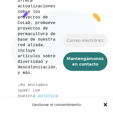
ofrece
actualizaciones
sobre los
proyectos de
CoLab, promueve
proyectos de
permacultura de
base de nuestra
red aliada,
incluye
artículos sobre
diversidad y
descolonización,
y más.
¡No enviamos
spam! Lee
nuestra
política
de privacidad
Gestionar el consentimiento
para más
información.