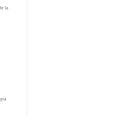
de la
a
opia