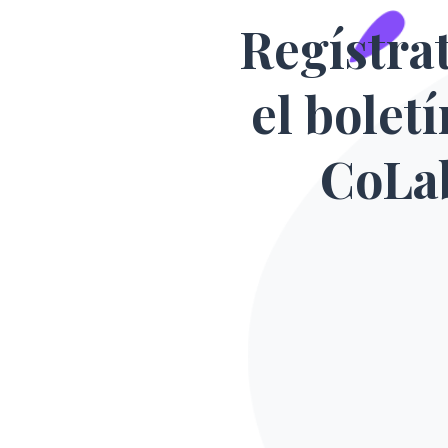
Regístra
el bolet
CoLa