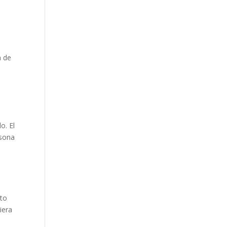
a de
o. El
rsona
nto
iera