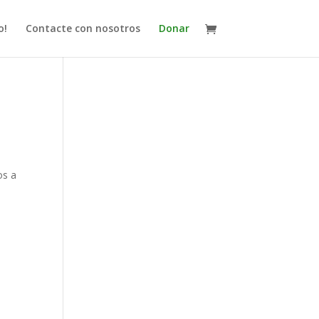
o!
Contacte con nosotros
Donar
os a