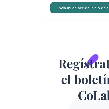
Envía mi enlace de inicio de 
Regístra
el bolet
CoLa