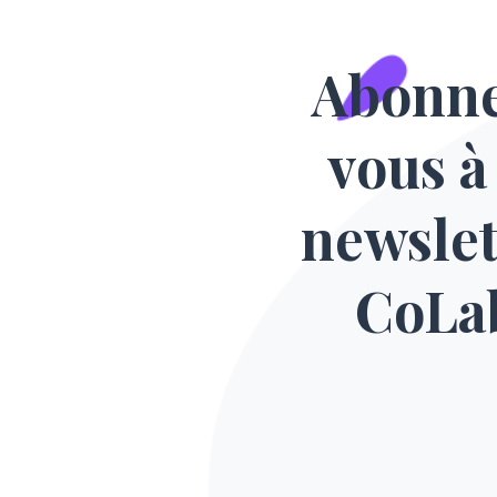
Abonn
vous à
newslet
CoLa