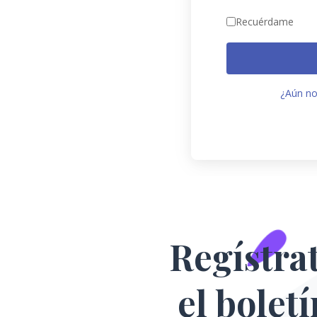
Recuérdame
¿Aún no
Regístra
el bolet