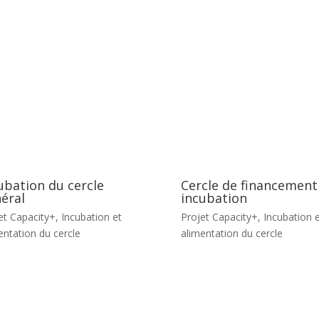
ubation du cercle
Cercle de financement
éral
incubation
et Capacity+
,
Incubation et
Projet Capacity+
,
Incubation e
entation du cercle
alimentation du cercle