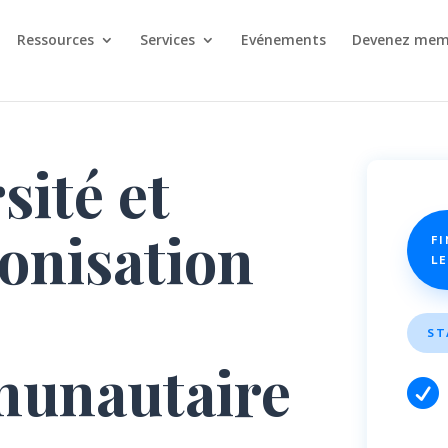
Ressources
Services
Evénements
Devenez mem
sité et
onisation
F
LE
ST
unautaire
