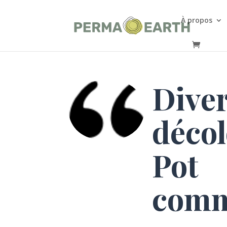
À propos
Diver
décol
Pot
comm