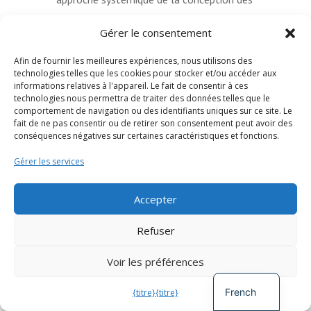
terres, des ressources et des
Gérer le consentement
communautés.
Afin de fournir les meilleures expériences, nous utilisons des
Ce projet examine l'interface entre la
technologies telles que les cookies pour stocker et/ou accéder aux
informations relatives à l'appareil. Le fait de consentir à ces
permaculture et la politique
technologies nous permettra de traiter des données telles que le
agroécologique. Nous examinerons deux
comportement de navigation ou des identifiants uniques sur ce site. Le
fait de ne pas consentir ou de retirer son consentement peut avoir des
ou trois documents de politique nationale
conséquences négatives sur certaines caractéristiques et fonctions.
qui intègrent formellement les principes
Gérer les services
agroécologiques, en cartographiant
comment le cadre de conception de la
Accepter
permaculture intersecte déjà les positions
Spanish
politiques ou comment il pourrait les
Refuser
renforcer de manière significative. À partir
German
Voir les préférences
de cette analyse, nous développerons un
English
ensemble de recommandations concrètes
French
{titre}
{titre}
sur la manière dont la permaculture, en