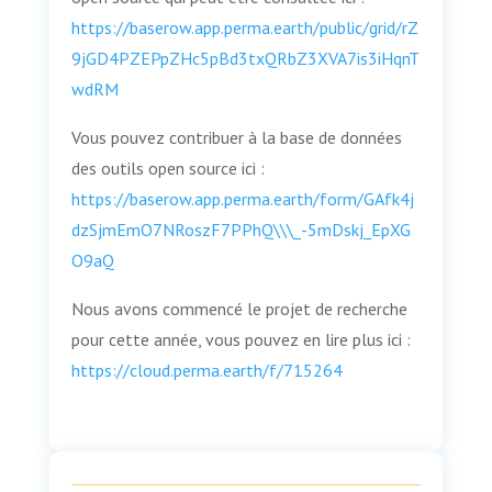
https://baserow.app.perma.earth/public/grid/rZ
9jGD4PZEPpZHc5pBd3txQRbZ3XVA7is3iHqnT
wdRM
Vous pouvez contribuer à la base de données
des outils open source ici :
https://baserow.app.perma.earth/form/GAfk4j
dzSjmEmO7NRoszF7PPhQ\\\_-5mDskj_EpXG
O9aQ
Nous avons commencé le projet de recherche
pour cette année, vous pouvez en lire plus ici :
https://cloud.perma.earth/f/715264