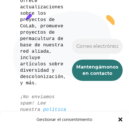
ofrece
actualizaciones
sobre los
proyectos de
CoLab, promueve
proyectos de
permacultura de
base de nuestra
red aliada,
incluye
artículos sobre
diversidad y
descolonización,
y más.
¡No enviamos
spam! Lee
nuestra
política
de privacidad
Gestionar el consentimiento
para más
información.