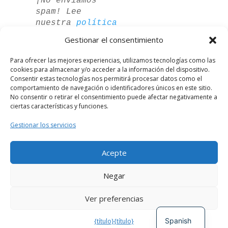
¡No enviamos
spam! Lee
nuestra
política
de privacidad
Gestionar el consentimiento
para más
información.
Para ofrecer las mejores experiencias, utilizamos tecnologías como las
cookies para almacenar y/o acceder a la información del dispositivo.
Consentir estas tecnologías nos permitirá procesar datos como el
comportamiento de navegación o identificadores únicos en este sitio.
No consentir o retirar el consentimiento puede afectar negativamente a
ciertas características y funciones.
Gestionar los servicios
Acepte
German
Negar
French
Ver preferencias
English
Desarrollado por
El Círculo Digital
Spanish
{título}
{título}