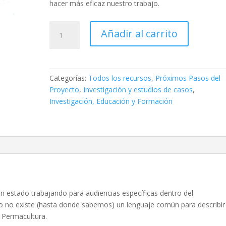
hacer más eficaz nuestro trabajo.
Taxononomy
Añadir al carrito
of
the
Permaculture
Movement
Categorías:
Todos los recursos
,
Próximos Pasos del
cantidad
Proyecto
,
Investigación y estudios de casos
,
Investigación, Educación y Formación
n estado trabajando para audiencias específicas dentro del
 no existe (hasta donde sabemos) un lenguaje común para describir
a Permacultura.