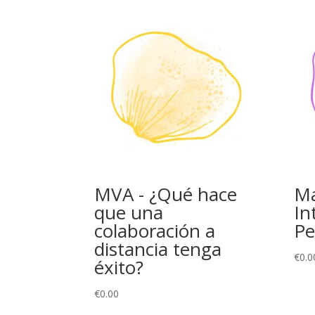
MVA - ¿Qué hace
Ma
que una
In
colaboración a
Pe
distancia tenga
€
0.0
éxito?
€
0.00