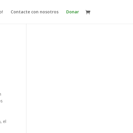
o!
Contacte con nosotros
Donar
n
os
y
, el