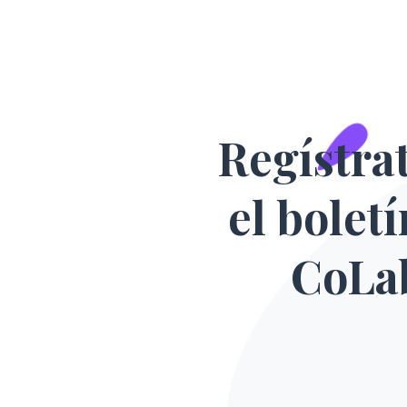
Regístra
el bolet
CoLa