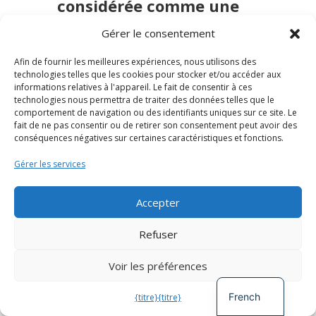
considérée comme une
capacité et non comme
un handicap
Gérer le consentement
Afin de fournir les meilleures expériences, nous utilisons des
Lors de la deuxième session, je me suis
technologies telles que les cookies pour stocker et/ou accéder aux
préparée à une perspective différente et je
informations relatives à l'appareil. Le fait de consentir à ces
technologies nous permettra de traiter des données telles que le
suis entrée dans la salle prête à partager
comportement de navigation ou des identifiants uniques sur ce site. Le
ouvertement. Dès le début, j'ai exprimé
fait de ne pas consentir ou de retirer son consentement peut avoir des
mon point de vue : “La neurodivergence
conséquences négatives sur certaines caractéristiques et fonctions.
n'est pas un handicap ; c'est une capacité
Gérer les services
différente !” À mon grand soulagement,
cette déclaration a été chaleureusement
accueillie par le groupe, marquant un
Accepter
changement de ton et de direction qui, je
Spanish
l'espère, se poursuivra. La session s'est
Refuser
penchée sur la régulation du système
German
nerveux, offrant des perspectives
Voir les préférences
English
scientifiques et des outils d'auto-évaluation
à la fois valables et pratiques.
French
{titre}
{titre}