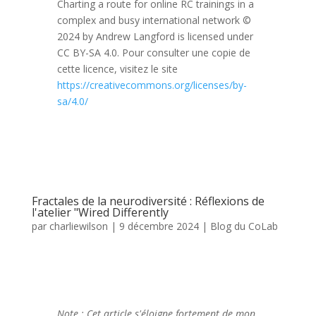
Charting a route for online RC trainings in a
complex and busy international network ©
2024 by Andrew Langford is licensed under
CC BY-SA 4.0. Pour consulter une copie de
cette licence, visitez le site
https://creativecommons.org/licenses/by-
sa/4.0/
Fractales de la neurodiversité : Réflexions de
l'atelier "Wired Differently
par
charliewilson
|
9 décembre 2024
|
Blog du CoLab
Note : Cet article s'éloigne fortement de mon