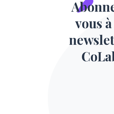
Abonn
vous à
newslet
CoLa