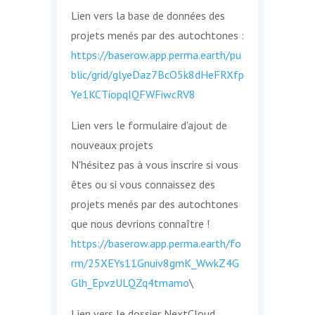
Lien vers la base de données des
projets menés par des autochtones :
https://baserow.app.perma.earth/pu
blic/grid/glyeDaz7BcO5k8dHeFRXfp
Ye1KCTiopqIQFWFiwcRV8
Lien vers le formulaire d'ajout de
nouveaux projets
N'hésitez pas à vous inscrire si vous
êtes ou si vous connaissez des
projets menés par des autochtones
que nous devrions connaître !
https://baserow.app.perma.earth/fo
rm/25XEYs11Gnuiv8gmK_WwkZ4G
Glh_EpvzULQZq4tmamo
\
Lien vers le dossier NextCloud