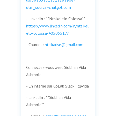
utm_source=chatgpt.com
- LinkedIn : **Ntsikelelo Colossa**
https://www.linkedin.com/in/ntsikel
elo-colossa-40505517/
- Courriel :
ntsikarise@gmail.com
Connectez-vous avec Siobhan Vida
Ashmole :
- En interne sur CoLab Slack : @vida
- LinkedIn : **Siobhan Vida
Ashmole**
- Courriel :
vida@blissherbals.co.za