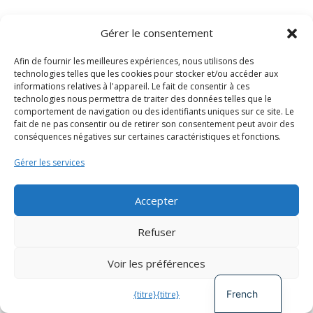
Permettre la permaculture en Afrique :
Gérer le consentement
Conservation et partage des ressources
par
charliewilson
|
23 octobre 2025
Afin de fournir les meilleures expériences, nous utilisons des
technologies telles que les cookies pour stocker et/ou accéder aux
informations relatives à l'appareil. Le fait de consentir à ces
technologies nous permettra de traiter des données telles que le
comportement de navigation ou des identifiants uniques sur ce site. Le
fait de ne pas consentir ou de retirer son consentement peut avoir des
conséquences négatives sur certaines caractéristiques et fonctions.
Permettre la
Gérer les services
permaculture
en Afrique :
Accepter
Conservation
Spanish
Refuser
et partage des
German
ressources
Voir les préférences
English
French
{titre}
{titre}