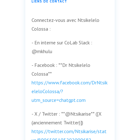
LIENS DE CONTACT
Connectez-vous avec Ntsikelelo
Colossa :
- En interne sur CoLab Slack :
@mkhulu
- Facebook : **Dr Ntsikelelo
Colossa**
https://www.facebook.com/DrNtsik
eleloColossa/?
utm_source=chatgpt.com
- X / Twitter : **@Ntsikarise** ([X
(anciennement Twitter)])
https://twitter.com/Ntsikarise/stat
us/899659519529299968?