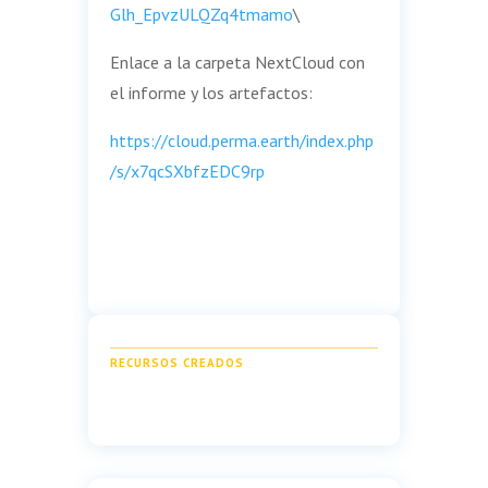
Glh_EpvzULQZq4tmamo
\
Enlace a la carpeta NextCloud con
el informe y los artefactos:
https://cloud.perma.earth/index.php
/s/x7qcSXbfzEDC9rp
RECURSOS CREADOS