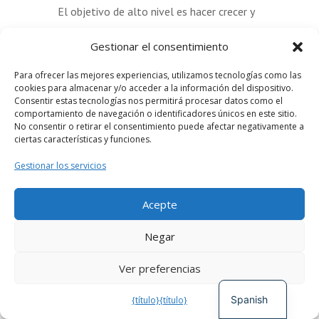
El objetivo de alto nivel es hacer crecer y
fortalecer el trabajo del círculo de
Gestionar el consentimiento
Permacultura en África (PIA) a través de
un proyecto diseñado para ayudar a
Para ofrecer las mejores experiencias, utilizamos tecnologías como las
cookies para almacenar y/o acceder a la información del dispositivo.
satisfacer las necesidades de los
Consentir estas tecnologías nos permitirá procesar datos como el
miembros de base de la PIA al navegar y
comportamiento de navegación o identificadores únicos en este sitio.
No consentir o retirar el consentimiento puede afectar negativamente a
obtener valor del CoLab. Este proyecto
ciertas características y funciones.
tiene como objetivo crear un camino/guía
Gestionar los servicios
de incorporación accesible, así como
curar/recopilar recursos adaptados a los
Acepte
proyectos de base de la PIA.
German
Negar
French
Ver preferencias
English
Spanish
{título}
{título}
FINANCIADO CON