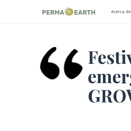
Acerca de
Festi
emer
GRO