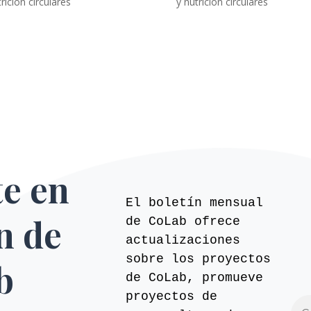
rición circulares
y nutrición circulares
te en
El boletín mensual
ín de
de CoLab ofrece
actualizaciones
sobre los proyectos
b
de CoLab, promueve
proyectos de