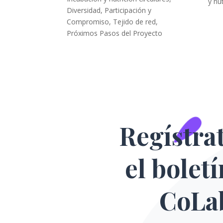
y nut
Diversidad, Participación y
Compromiso
,
Tejido de red
,
Próximos Pasos del Proyecto
Regístra
el bolet
CoLa