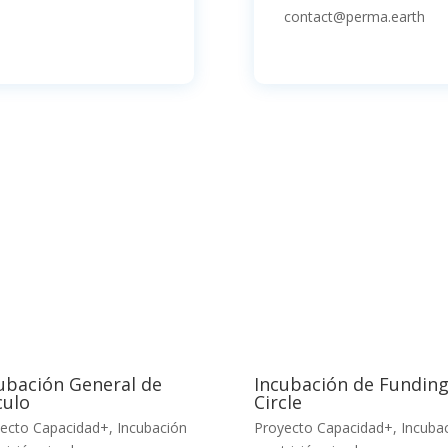
contact@perma.earth
ubación General de
Incubación de Fundin
culo
Circle
ecto Capacidad+
,
Incubación
Proyecto Capacidad+
,
Incuba