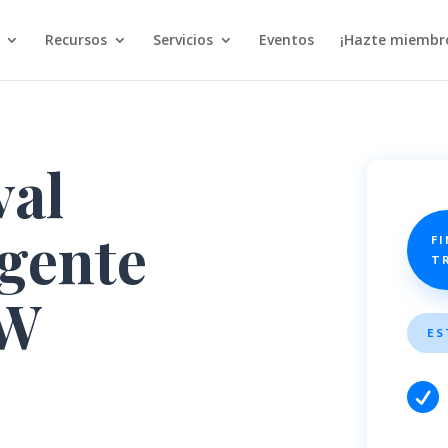
Recursos
Servicios
Eventos
¡Hazte miembr
val
gente
FI
T
W
ES
