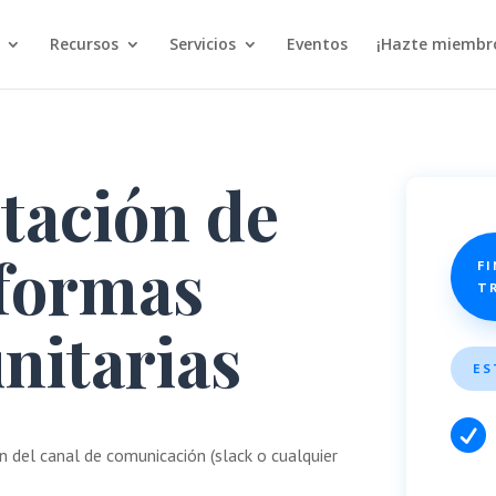
Recursos
Servicios
Eventos
¡Hazte miembr
itación de
aformas
FI
T
nitarias
ES

 del canal de comunicación (slack o cualquier