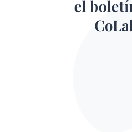
el bolet
CoLa