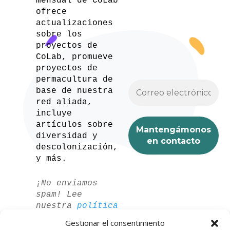
mensual de CoLab
ofrece
actualizaciones
sobre los
proyectos de
CoLab, promueve
proyectos de
permacultura de
base de nuestra
red aliada,
incluye
artículos sobre
diversidad y
descolonización,
y más.
¡No enviamos
spam! Lee
nuestra
política
de privacidad
Gestionar el consentimiento
para más