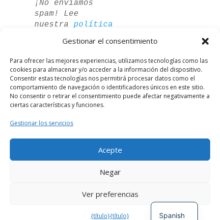
¡No enviamos
spam! Lee
nuestra
política
de privacidad
Gestionar el consentimiento
para más
información.
Para ofrecer las mejores experiencias, utilizamos tecnologías como las
cookies para almacenar y/o acceder a la información del dispositivo.
Consentir estas tecnologías nos permitirá procesar datos como el
comportamiento de navegación o identificadores únicos en este sitio.
No consentir o retirar el consentimiento puede afectar negativamente a
ciertas características y funciones.
Gestionar los servicios
Acepte
German
Negar
French
Ver preferencias
English
Desarrollado por
El Círculo Digital
Spanish
{título}
{título}