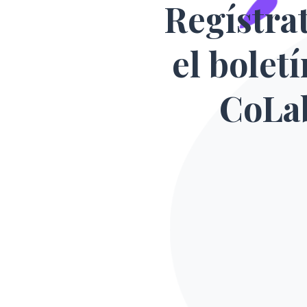
Regístra
el bolet
CoLa