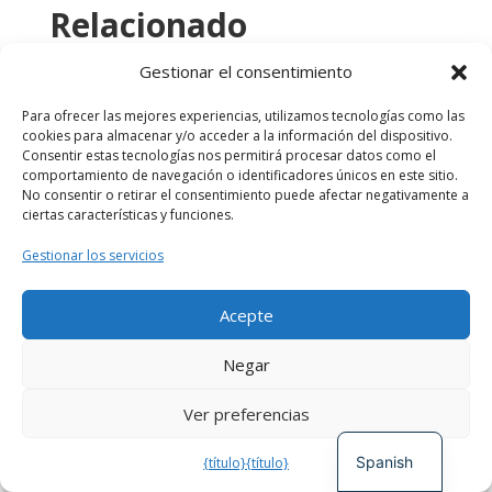
Relacionado
Gestionar el consentimiento
Para ofrecer las mejores experiencias, utilizamos tecnologías como las
cookies para almacenar y/o acceder a la información del dispositivo.
Bienvenida y Conversaciones del Jardín
Consentir estas tecnologías nos permitirá procesar datos como el
Comunitario
comportamiento de navegación o identificadores únicos en este sitio.
Incubación y nutrición circulares
,
Diversidad,
No consentir o retirar el consentimiento puede afectar negativamente a
Participación y Compromiso
,
Tejido de red
,
Próximos
ciertas características y funciones.
Pasos del Proyecto
Gestionar los servicios
Incubación General de Círculo
Proyecto Capacidad+
,
Incubación y nutrición circulares
Acepte
Incubación de Funding Circle
German
Proyecto Capacidad+
,
Incubación y nutrición circulares
Negar
French
Círculo de Traducción Incubación
Ver preferencias
Proyecto Capacidad+
,
Incubación y nutrición circulares
English
Spanish
{título}
{título}