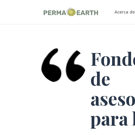
Acerca de
Fond
de
ases
para 