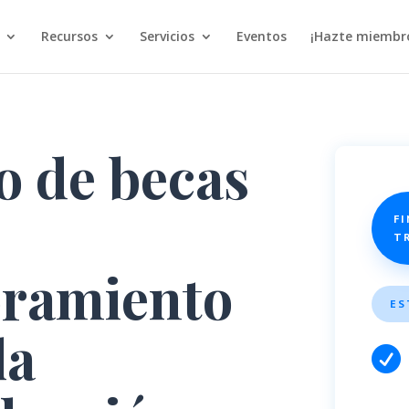
Recursos
Servicios
Eventos
¡Hazte miembr
o de becas
FI
T
oramiento
ES
la
