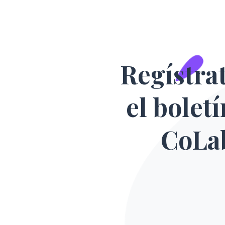
Regístra
el bolet
CoLa