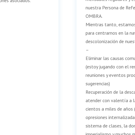
ones asociados.
nuestra Persona de Refer
OMBRA.
Mientras tanto, estamos
para centrarnos en la na
descolonización de nues
–
Eliminar las causas comu
(estoy jugando con el r
reuniones y eventos prod
sugerencias)
Recuperación de la desc
atender con valentía a l
cientos a miles de años
opresiones internalizada
sistema de clases, la do
imperialismo y muchos 