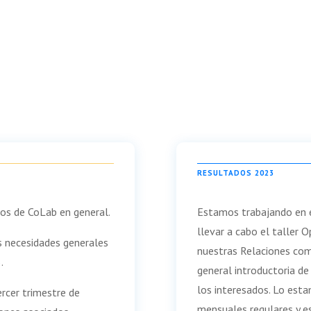
RESULTADOS 2023
ros de CoLab en general.
Estamos trabajando en e
llevar a cabo el taller 
as necesidades generales
nuestras Relaciones co
.
general introductoria d
los interesados. Lo est
ercer trimestre de
mensuales regulares y e