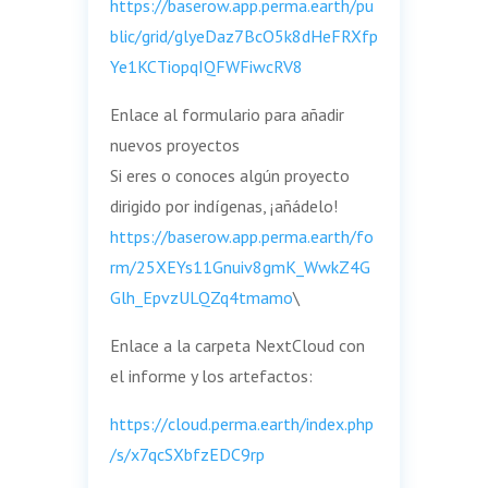
https://baserow.app.perma.earth/pu
blic/grid/glyeDaz7BcO5k8dHeFRXfp
Ye1KCTiopqIQFWFiwcRV8
Enlace al formulario para añadir
nuevos proyectos
Si eres o conoces algún proyecto
dirigido por indígenas, ¡añádelo!
https://baserow.app.perma.earth/fo
rm/25XEYs11Gnuiv8gmK_WwkZ4G
Glh_EpvzULQZq4tmamo
\
Enlace a la carpeta NextCloud con
el informe y los artefactos:
https://cloud.perma.earth/index.php
/s/x7qcSXbfzEDC9rp