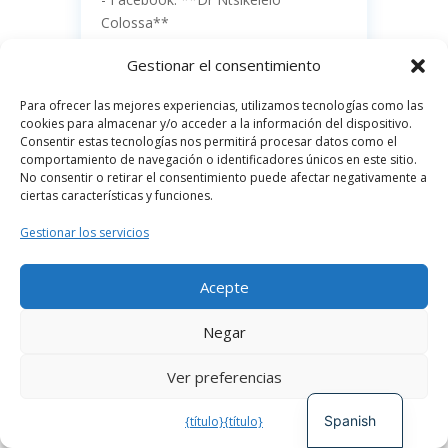
Colossa**
https://www.facebook.com/DrNtsikel
Gestionar el consentimiento
eloColossa/?
utm_source=chatgpt.com
Para ofrecer las mejores experiencias, utilizamos tecnologías como las
cookies para almacenar y/o acceder a la información del dispositivo.
- X / Twitter: **@Ntsikarise** ([X
Consentir estas tecnologías nos permitirá procesar datos como el
(antes Twitter)])
comportamiento de navegación o identificadores únicos en este sitio.
https://twitter.com/Ntsikarise/status/
No consentir o retirar el consentimiento puede afectar negativamente a
ciertas características y funciones.
899659519529299968?
utm_source=chatgpt.com
Gestionar los servicios
- LinkedIn: **Ntsikelelo Colossa**
https://www.linkedin.com/in/ntsikelelo
Acepte
-colossa-40505517/
German
Negar
- Correo electrónico :
French
ntsikarise@gmail.com
Ver preferencias
English
Spanish
{título}
{título}
Conectar con Siobhan Vida Ashmole: