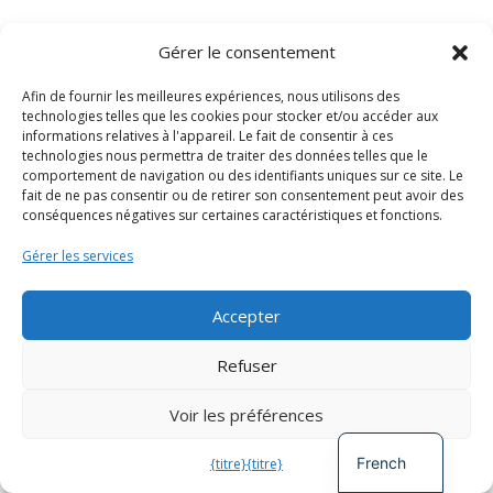
Gérer le consentement
Podcast CoLab
Festival Emergent
,
Projet Next Steps
,
Afin de fournir les meilleures expériences, nous utilisons des
Formation et eLearning
technologies telles que les cookies pour stocker et/ou accéder aux
informations relatives à l'appareil. Le fait de consentir à ces
technologies nous permettra de traiter des données telles que le
comportement de navigation ou des identifiants uniques sur ce site. Le
fait de ne pas consentir ou de retirer son consentement peut avoir des
Concevoir des espaces de travail
conséquences négatives sur certaines caractéristiques et fonctions.
pour tous
Diversité, participation et engagement
,
Gérer les services
Festival Emergent
,
Projet Next Steps
,
Formation et eLearning
Accepter
Spanish
Refuser
Fonds de bourses d'études pour
German
les conseils de réévaluation
Voir les préférences
English
Diversité, participation et engagement
,
Projet Next Steps
,
Formation et eLearning
French
{titre}
{titre}