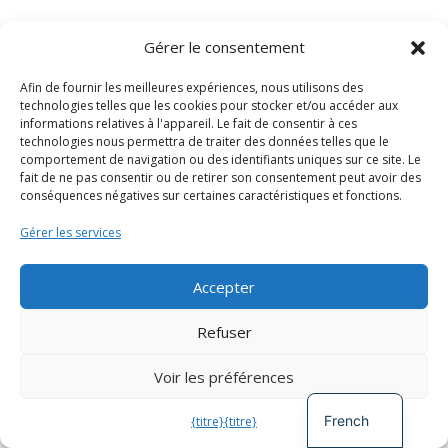
Incubation du cercle des
financeurs
Gérer le consentement
Projet Capacity+
,
Incubation et alimentation
Afin de fournir les meilleures expériences, nous utilisons des
du cercle
technologies telles que les cookies pour stocker et/ou accéder aux
informations relatives à l'appareil. Le fait de consentir à ces
technologies nous permettra de traiter des données telles que le
comportement de navigation ou des identifiants uniques sur ce site. Le
Incubation du cercle de
fait de ne pas consentir ou de retirer son consentement peut avoir des
traduction
conséquences négatives sur certaines caractéristiques et fonctions.
Projet Capacity+
,
Incubation et alimentation
Gérer les services
du cercle
Accepter
Spanish
Refuser
German
Voir les préférences
English
French
{titre}
{titre}
Concevoir des espaces de travail pour tous