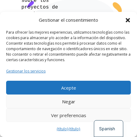
sobre los
proyectos de
CoLab, promueve
Gestionar el consentimiento
proyectos de
permacultura de
Para ofrecer las mejores experiencias, utilizamos tecnologías como las
base de nuestra
cookies para almacenar y/o acceder a la información del dispositivo.
red aliada,
Consentir estas tecnologías nos permitirá procesar datos como el
incluye
comportamiento de navegación o identificadores únicos en este sitio.
No consentir o retirar el consentimiento puede afectar negativamente a
artículos sobre
ciertas características y funciones.
diversidad y
descolonización,
Gestionar los servicios
y más.
Acepte
¡No enviamos
spam! Lee
German
Negar
nuestra
política
French
de privacidad
Ver preferencias
para más
English
información.
Spanish
{título}
{título}